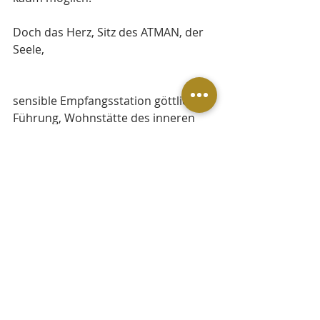
Doch das Herz, Sitz des ATMAN, der 
Seele, 
sensible Empfangsstation göttlicher 
Führung, Wohnstätte des inneren 
Guru,
bewegt sich nach Gesetzen, die 
unser gewöhnlicher Verstand nicht 
fassen kann. 
Shakti folgt den universellen 
Gesetzen des Karma, unterstützt 
unser Dharma - die Aufgabe für die 
wir gemacht sind, kennt den 
Seelenplan und den rechten 
Zeitpunkt.