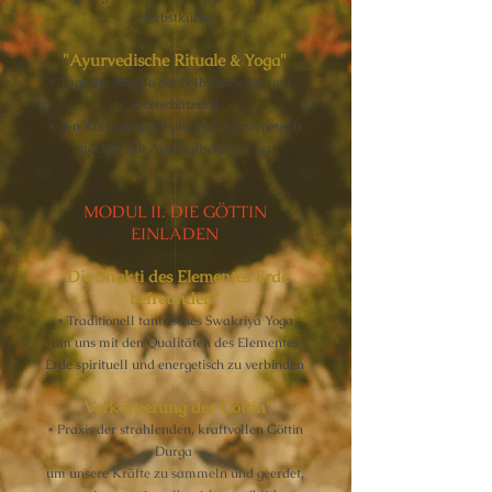
Herbstküche
"Ayurvedische Rituale & Yoga"
* Tägliche Rituale der Selbstfürsorge und -
wertschätzung
* den Körpertempel physisch & energetisch
stärken mit Ayurvedischem Yoga
MODUL II. DIE GÖTTIN
EINLADEN
"Die Shakti des Elementes Erde
befreunden"
* Traditionell tantrisches Swakriya Yoga
um uns mit den Qualitäten des Elementes
Erde spirituell und energetisch zu verbinden
"Verkörperung der Göttin"
* Praxis der strahlenden, kraftvollen Göttin
Durga
um unsere Kräfte zu sammeln und geerdet,