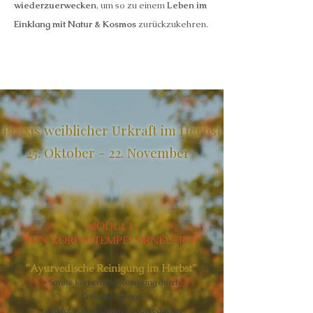
wiederzuerwecken
, um so zu einem
Leben im
Einklang mit Natur & Kosmos
zurückzukehren.
Praxis weiblicher Urkraft im Herbst
25. Oktober - 22. November
MODUL I.
DEN KÖRPERTEMPEL ERNEUERN
"Ayurvedische Reinigung im Herbst"
* Sanfte körperliche Reinigung durch
Entlastungstage
* gefolgt von nährender ayurvedischer