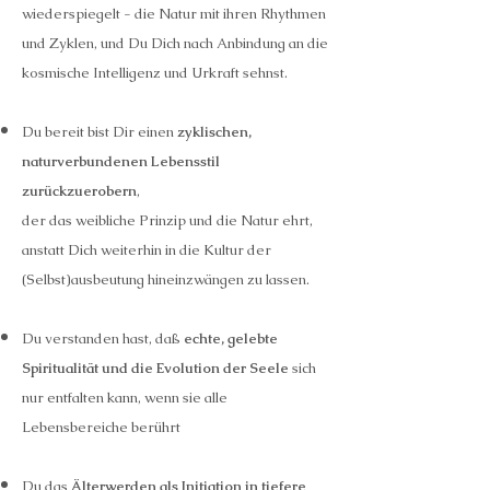
wiederspiegelt - die Natur mit ihren Rhythmen
und Zyklen, und Du Dich nach Anbindung an die
kosmische Intelligenz und Urkraft sehnst.
Du bereit bist Dir einen
zyklischen,
naturverbundenen Lebensstil
zurückzuerobern
,
der das weibliche Prinzip und die Natur ehrt,
anstatt Dich weiterhin in die Kultur der
(Selbst)ausbeutung hineinzwängen zu lassen.
Du verstanden hast, daß
echte, gelebte
Spiritualität und die Evolution der Seele
sich
nur entfalten kann, wenn sie alle
Lebensbereiche berührt
Du das
Älterwerden als Initiation in tiefere