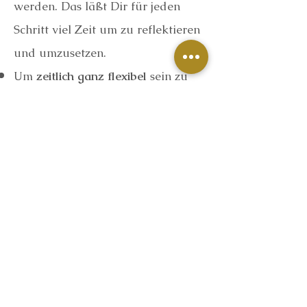
werden. Das läßt Dir für jeden
Schritt viel Zeit um zu reflektieren
und umzusetzen.
Um
zeitlich ganz flexibel
sein zu
können, werden die meisten
Inhalte
per Telegram
übermittelt.
Es sind hauptsächlich
Audionachrichten, die Du jederzeit
unkompliziert anhören kannst,
aber auch Videos.
Es wird auch
2 Live Praxis
Einheiten
geben, die auch per
Aufzeichnung ​
zur Verfügung