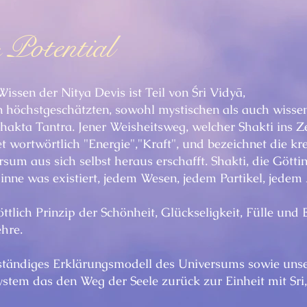
 Potential
issen der Nitya Devis ist Teil von Śri Vidyā,
en höchstgeschätzten, sowohl mystischen als auch wisse
Shakta Tantra. Jener Weisheitsweg, welcher Shakti ins 
tet wortwörtlich "Energie","Kraft", und bezeichnet die kr
sum aus sich selbst heraus erschafft. Shakti, die Göttin,
inne was existiert, jedem Wesen, jedem Partikel, jedem
öttlich Prinzip der Schönheit, Glückseligkeit, Fülle und 
hre.
ollständiges Erklärungsmodell des Universums sowie uns
system das
den Weg der Seele zurück zur Einheit mit Sri