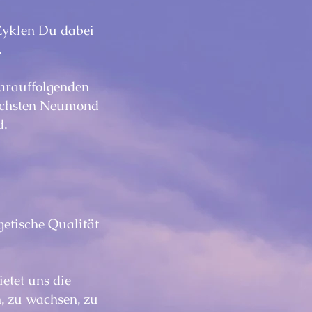
-Zyklen Du dabei
.
arauffolgenden
ächsten Neumond
d.
getische Qualität
etet uns die
n, zu wachsen, zu