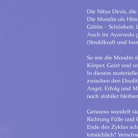
Die Nitya Devis, die
Die Mondin als Himm
Göttin - Schönheit, 
Auch im Ayurveda gi
(Strahlkraft und Imm
So wie die Mondin si
Körper, Geist und 
In diesem materiell
zwischen den Duali
Angst, Erfolg und M
nach stabiler bleibe
Genauso wandelt sic
Richtung Fülle und 
Ende des Zyklus sc
tatsächlich? Verschw