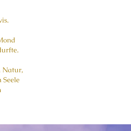
is.
 Mond
urfte.
n Natur,
 Seele
n