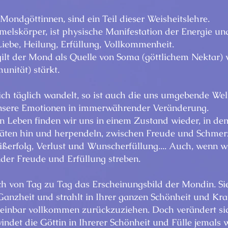
 Mondgöttinnen, sind ein Teil dieser Weisheitslehre.
elskörper, ist physische Manifestation der Energie un
Liebe, Heilung, Erfüllung, Vollkommenheit.
lt der Mond als Quelle von Soma (göttlichem Nektar) 
unität) stärkt.
ch täglich wandelt, so ist auch die uns umgebende Welt
unsere Emotionen in immerwährender Veränderung.
en Leben finden wir uns in einem Zustand wieder, in de
täten hin und herpendeln, zwischen Freude und Schmer
ißerfolg, Verlust und Wunscherfüllung.... Auch, wenn w
nder Freude und Erfüllung streben.
h von Tag zu Tag das Erscheinungsbild der Mondin. Sie
Ganzheit und strahlt in Ihrer ganzen Schönheit und Kra
heinbar vollkommen zurückzuziehen. Doch verändert s
indet die Göttin in Ihrerer Schönheit und Fülle jemals w