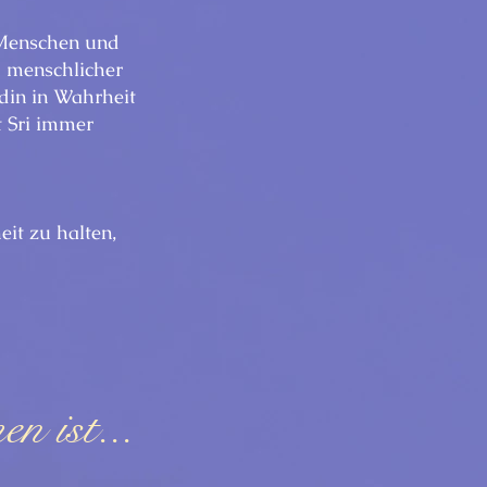
s Menschen und
m menschlicher
din in Wahrheit
t Sri immer
it zu halten,
n ist...