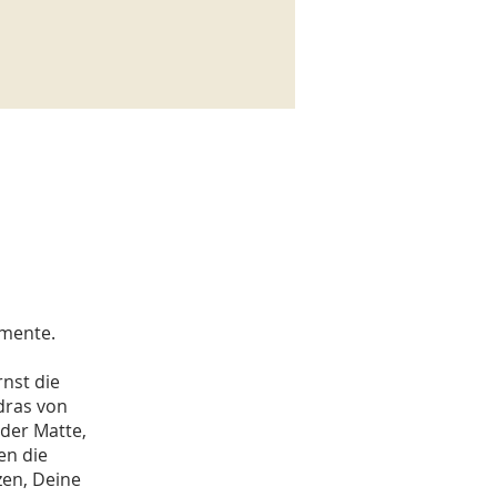
emente.
rnst die
dras von
 der Matte,
en die
zen, Deine