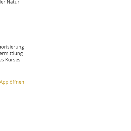
der Natur
horisierung
vermittlung
des Kurses
App öffnen