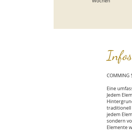
Wochen
Info
COMMING S
Eine umfass
Jedem Elem
Hintergrund
traditionel
jedem Eleme
sondern vor
Elemente wi