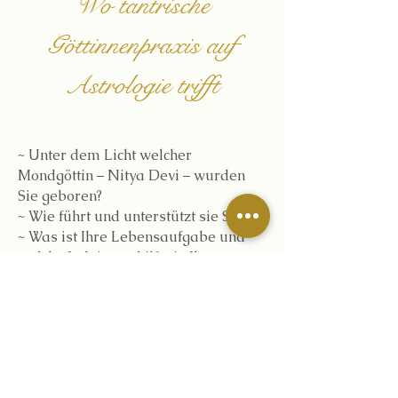
Wo tantrische
Göttinnenpraxis auf
Astrologie trifft
~ Unter dem Licht welcher
Mondgöttin – Nitya Devi – wurden
Sie geboren?
~ Wie führt und unterstützt sie Sie?
~ Was ist Ihre Lebensaufgabe und
welche Lektionen hilft sie Ihnen zu
lernen?
~ Wie können Sie sich am besten
entspannen und Ihre einzigartige
weibliche Energie zum Ausdruck
bringen?
~ Wie können Sie in Ihrer