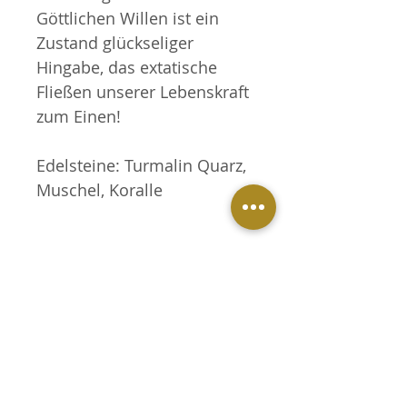
Göttlichen Willen ist ein
Zustand glückseliger
Hingabe, das extatische
Fließen unserer Lebenskraft
zum Einen!
Edelsteine: Turmalin Quarz,
Muschel, Koralle
RÜCKGABE- UND
ERSTATTUNGSRICHTLINIE
Ihre Mala wird bei der Bestellung
VERSANDINFORMATION
speziell für Sie angefertigt. Da die
Materialkosten und die
Wenn Sie mich mit Ihrer