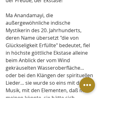
der Freude, der Ekstase!
Ma Anandamayi, die 
außergewöhnliche indische 
Mystikerin des 20. Jahrhunderts, 
deren Name übersetzt "die von 
Glückseligkeit Erfüllte" bedeutet, fiel 
in höchste göttliche Ekstase alleine 
beim Anblick der vom Wind 
gekräuselten Wasseroberfläche... 
oder bei den Klängen der spirituellen 
Lieder... sie wurde so eins mit der 
Musik, mit den Elementen, daß man 
meinen könnte, sie hätte sich 
vollständig darin aufgelöst....
Wie wach sind wir für die 
Empfindungen in unserem Körper?
Wie präsent sind wir mit unserem 